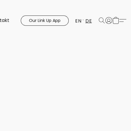
takt
EN
DE
Our Link Up App