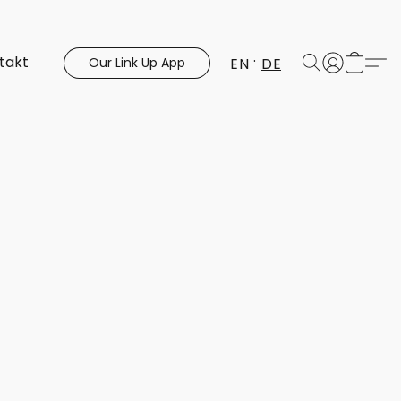
takt
EN
DE
Our Link Up App