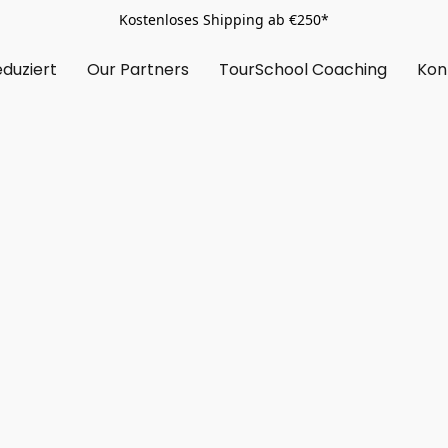
Kostenloses Shipping ab €250*
duziert
Our Partners
TourSchool Coaching
Kon