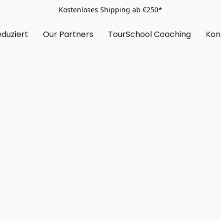
Kostenloses Shipping ab €250*
duziert
Our Partners
TourSchool Coaching
Kon