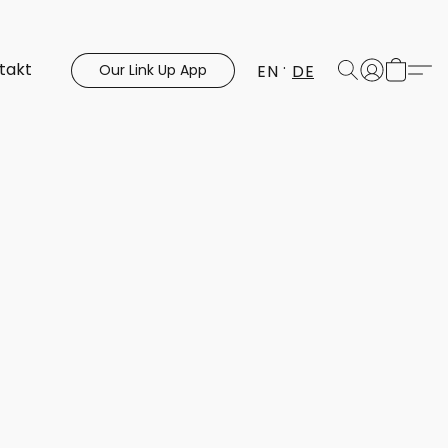
takt
EN
DE
Our Link Up App